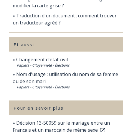
modifier la carte grise ?
Traduction d'un document : comment trouver
un traducteur agréé ?
Et aussi
Changement d'état civil
Papiers - Citoyenneté - Élections
Nom d'usage : utilisation du nom de sa femme
ou de son mari
Papiers - Citoyenneté - Élections
Pour en savoir plus
Décision 13-50059 sur le mariage entre un
Français et un marocain de même sexe
open_in_new