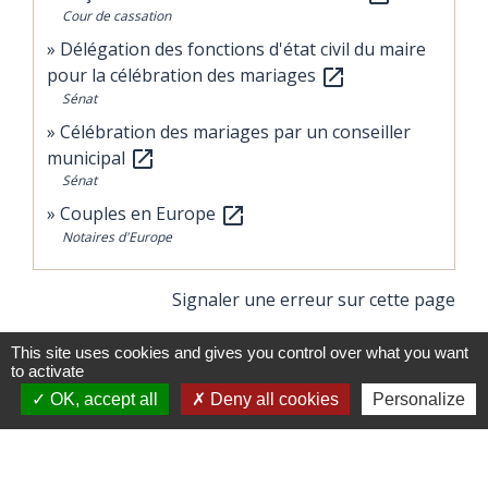
Cour de cassation
Délégation des fonctions d'état civil du maire
pour la célébration des mariages
open_in_new
Sénat
Célébration des mariages par un conseiller
municipal
open_in_new
Sénat
Couples en Europe
open_in_new
Notaires d'Europe
Signaler une erreur sur cette page
This site uses cookies and gives you control over what you want
to activate
OK, accept all
Deny all cookies
Personalize
Contacts
Commune de Miremont