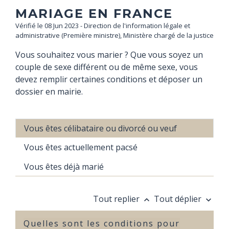
MARIAGE EN FRANCE
Vérifié le 08 Jun 2023 - Direction de l'information légale et
administrative (Première ministre), Ministère chargé de la justice
Vous souhaitez vous marier ? Que vous soyez un
couple de sexe différent ou de même sexe, vous
devez remplir certaines conditions et déposer un
dossier en mairie.
Vous êtes célibataire ou divorcé ou veuf
Vous êtes actuellement pacsé
Vous êtes déjà marié
Tout replier
Tout déplier
keyboard_arrow_up
keyboard_arrow_down
Quelles sont les conditions pour