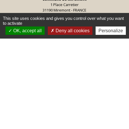
1 Place Carretier
31190 Miremont - FRANCE
+33 5 61 50 67 05
This site uses cookies and gives you control over what you want
to activate
secretariat@mairiemiremont31.fr
OK, accept all
Deny all cookies
Personalize
Jumelages
Torrefarrera, Espagne
Mentions légales
-
Politique de confidentialité
-
Accessibilité
-
Plan du site
-
Gestion des cookies