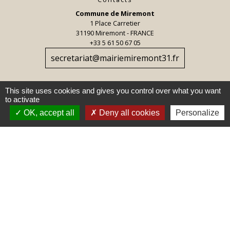
Commune de Miremont
1 Place Carretier
31190 Miremont - FRANCE
+33 5 61 50 67 05
secretariat@mairiemiremont31.fr
This site uses cookies and gives you control over what you want
to activate
OK, accept all
Deny all cookies
Personalize
Jumelages
Torrefarrera, Espagne
Mentions légales
-
Politique de confidentialité
-
Accessibilité
-
Plan du site
-
Gestion des cookies