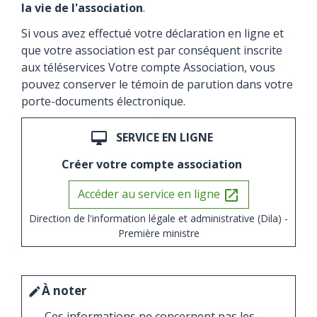
la vie de l'association
.
Si vous avez effectué votre déclaration en ligne et
que votre association est par conséquent inscrite
aux téléservices Votre compte Association, vous
pouvez conserver le témoin de parution dans votre
porte-documents électronique.
SERVICE EN LIGNE
desktop_mac
Créer votre compte association
Accéder au service en ligne
open_in_new
Direction de l'information légale et administrative (Dila) -
Première ministre
À noter
edit
Ces informations ne concernent pas les