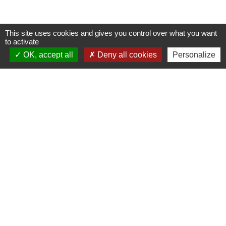
This site uses cookies and gives you control over what you want
to activate
Contacts
OK, accept all
Deny all cookies
Personalize
Commune de Miremont
1 Place Carretier
31190 Miremont - FRANCE
+33 5 61 50 67 05
secretariat@mairiemiremont31.fr
Jumelages
Torrefarrera, Espagne