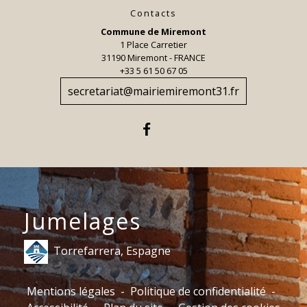
Contacts
Commune de Miremont
1 Place Carretier
31190 Miremont - FRANCE
+33 5 61 50 67 05
secretariat@mairiemiremont31.fr
Jumelages
Torrefarrera, Espagne
Mentions légales
-
Politique de confidentialité
-