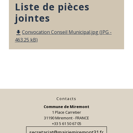
Liste de pièces
jointes
Convocation Conseil Municipal.jpg (JPG -
file_download
463.25 kB)
Contacts
Commune de Miremont
1 Place Carretier
31190 Miremont - FRANCE
+33 5 61 50 67 05
secretariat@mairiemiremont31.fr