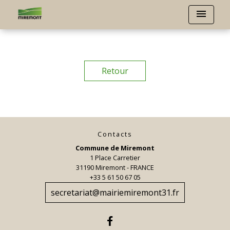
menu
Retour
Contacts
Commune de Miremont
1 Place Carretier
31190 Miremont - FRANCE
+33 5 61 50 67 05
secretariat@mairiemiremont31.fr